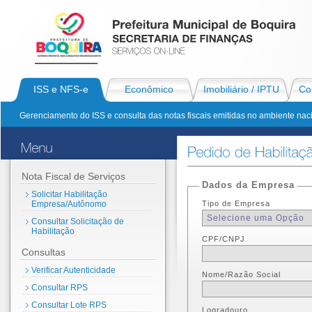
ISS e NFS-e
Econômico
Imobiliário / IPTU
Con
Gerenciamento do ISS e consulta das notas fiscais emitidas no ambiente nac
Nota Fiscal de Serviços
Dados da Empresa
Solicitar Habilitação
Empresa/Autônomo
Tipo de Empresa
Consultar Solicitação de
Habilitação
CPF/CNPJ
Consultas
Verificar Autenticidade
Nome/Razão Social
Consultar RPS
Consultar Lote RPS
Logradouro